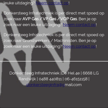
leuke uitdaging?
Neem contact op
!
Donkersteeg Infratechniek is per direct met spoed op
zoek naar
AVP Gas / VP Gas / VOP Gas
. Ben je op
zoek naar een leuke uitdaging?
Neem contact op
!
Donkersteeg Infratechniek is per direct met spoed op
zoek naar Grondwerkers / Machinisten. Ben je op
zoek naar een leuke uitdaging?
Neem contact op
!
Donkersteeg Infratechniek |De Hel 4e | 6668 LG
Randwijk | 0488 440811 | 06-46151158 |
donkersteeginfra@g
mail.com