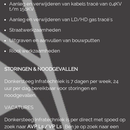
Aanleg en verwijderen van kabels tracé van 0,4KV
t/m 150KV
Aanleg en verwijderen van LD/HD gas tracé's
Straatwerkzaamheden
Uitgraven en aanvullen van bouwputten
Riool werkzaamheden
STORINGEN & NOODGEVALLEN
Donkersteeg Infratechniek is 7 dagen per week, 24
uur per dag bereikbaar voor storingen en
noodgevallen.
VACATURES
Donkersteeg Infratechniek is per direct met spoed op
zoek naar
AVP Ls / VP Ls
. Ben je op zoek naar een